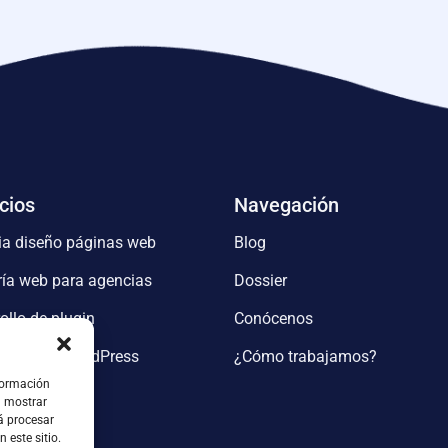
cios
Navegación
ia diseño páginas web
Blog
ía web para agencias
Dossier
ollo de plugin
Conócenos
rollo web WordPress
¿Cómo trabajamos?
formación
a mostrar
á procesar
 este sitio.