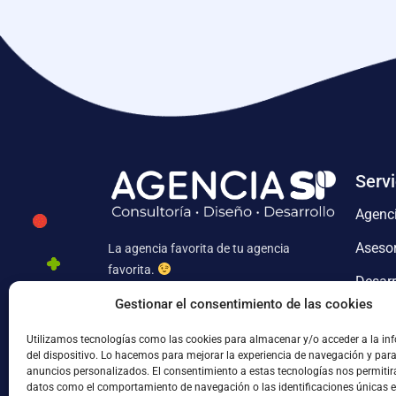
Servi
Agenc
Asesor
La agencia favorita de tu agencia
favorita.
Desarr
Gestionar el consentimiento de las cookies
Desar
Av. de la Cdad. de Soria, 8, 4ª planta
Utilizamos tecnologías como las cookies para almacenar y/o acceder a la in
oficina B01, 50003 Zaragoza, España
del dispositivo. Lo hacemos para mejorar la experiencia de navegación y par
anuncios personalizados. El consentimiento a estas tecnologías nos permitir
yo@agenciasp.com
datos como el comportamiento de navegación o las identificaciones únicas en