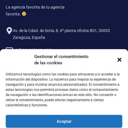
La agencia favorita de tu agencia
favorita.
Av. de la Cdad. de Soria, 8, 4ª planta oficina B01, 50003
Zaragoza, España
yo@agenciasp.com
Gestionar el consentimiento
de las cookies
Lunes a Viernes
de 9:30 a 17:30
Utilizamos tecnologías como las cookies para almacenar y/o acceder a la
información del dispositivo. Lo hacemos para mejorar la experiencia de
navegación y para mostrar anuncios personalizados. El consentimiento a
estas tecnologías nos permitirá procesar datos como el comportamiento
de navegación o las identificaciones únicas en este sitio. No consentir o
retirar el consentimiento, puede afectar negativamente a ciertas
características y funciones.
Servicios
Aceptar
Navegación